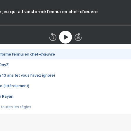
e jeu qui a transformé l’ennui en chef-d’œuvre
nsformé l’ennui en chef-d’œuvre
 DayZ
 a 13 ans (et vous l'avez ignoré)
e (littéralement)
im Rayan
 toutes les règles
s les jeux vidéo
us choquant de Rockstar ? - Le scandale BULLY