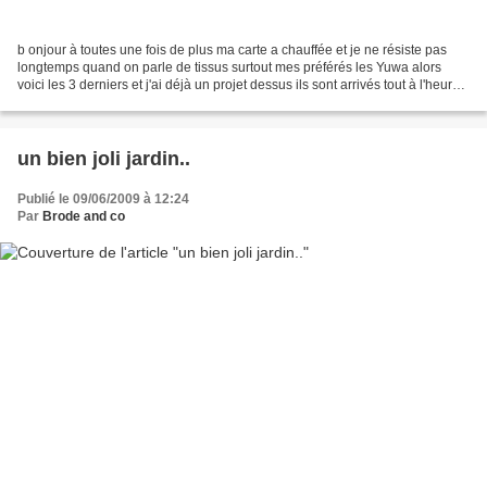
b onjour à toutes une fois de plus ma carte a chauffée et je ne résiste pas
longtemps quand on parle de tissus surtout mes préférés les Yuwa alors
voici les 3 derniers et j'ai déjà un projet dessus ils sont arrivés tout à l'heure
et je ne peux résister...
un bien joli jardin..
Publié le 09/06/2009 à 12:24
Par
Brode and co