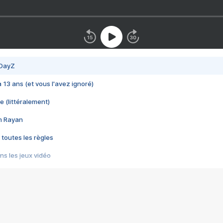
 DayZ
 a 13 ans (et vous l'avez ignoré)
e (littéralement)
im Rayan
 toutes les règles
s les jeux vidéo
us choquant de Rockstar ? - Le scandale BULLY
e plus moche de Steam
du RÊVE tourne au CAUCHEMAR