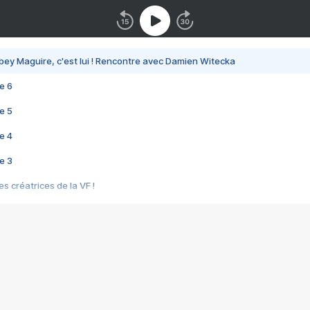
bey Maguire, c'est lui ! Rencontre avec Damien Witecka
e 6
e 5
e 4
e 3
s créatrices de la VF !
e 2
e 1
e Mektoub My Love arrive enfin ! Rencontre avec Shaïn Boumedine et Sal
i : après Toni en famille