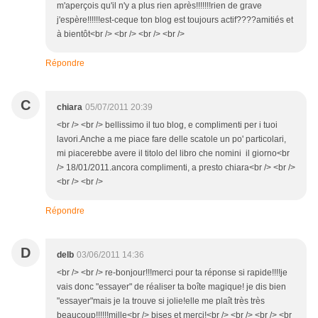
m'aperçois qu'il n'y a plus rien après!!!!!!!rien de grave
j'espère!!!!!!est-ceque ton blog est toujours actif????amitiés et
à bientôt<br /> <br /> <br /> <br />
Répondre
C
chiara
05/07/2011 20:39
<br /> <br /> bellissimo il tuo blog, e complimenti per i tuoi
lavori.Anche a me piace fare delle scatole un po' particolari,
mi piacerebbe avere il titolo del libro che nomini il giorno<br
/> 18/01/2011.ancora complimenti, a presto chiara<br /> <br />
<br /> <br />
Répondre
D
delb
03/06/2011 14:36
<br /> <br /> re-bonjour!!!merci pour ta réponse si rapide!!!!je
vais donc "essayer" de réaliser ta boîte magique! je dis bien
"essayer"mais je la trouve si jolie!elle me plaît très très
beaucoup!!!!!!mille<br /> bises et merci!<br /> <br /> <br /> <br