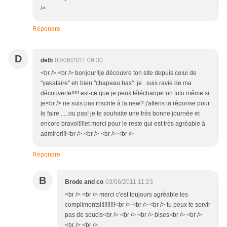
/>
Répondre
D
delb
03/06/2011 09:30
<br /> <br /> bonjour!!je découvre ton site depuis celui de
"yakafaire" eh bien "chapeau bas" je suis ravie de ma
découverte!!!!! est-ce que je peux télécharger un tuto même si
je<br /> ne suis pas inscrite à ta new? j'attens ta réponse pour
le faire .....ou pas! je te souhaite une très bonne journée et
encore bravo!!!!!et merci pour le reste qui est très agréable à
admirer!!!<br /> <br /> <br /> <br />
Répondre
B
Brode and co
03/06/2011 11:23
<br /> <br /> merci c'est toujours agréable les
compliments!!!!!!!!!!<br /> <br /> <br /> tu peux te servir
pas de soucis<br /> <br /> <br /> bises<br /> <br />
<br /> <br />