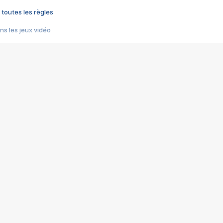
 toutes les règles
s les jeux vidéo
us choquant de Rockstar ? - Le scandale BULLY
e plus moche de Steam
du RÊVE tourne au CAUCHEMAR
pendant 8 heures
it… à tort
umiliés par un jeu vidéo
ire - Final Fantasy 8
ti un empire - Age of Empires
story DOFUS
tard, il crée l'un des pires jeux de tous les temps, MindsEye.