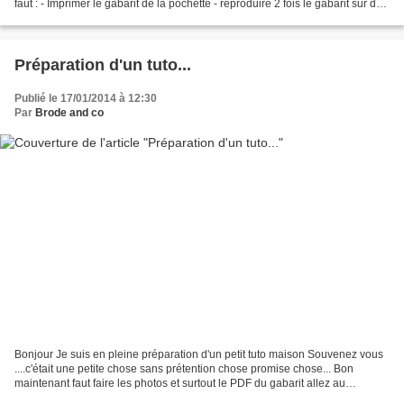
faut : - Imprimer le gabarit de la pochette - reproduire 2 fois le gabarit sur du
carton (2,5mm)...
Préparation d'un tuto...
Publié le 17/01/2014 à 12:30
Par
Brode and co
Bonjour Je suis en pleine préparation d'un petit tuto maison Souvenez vous
....c'était une petite chose sans prétention chose promise chose... Bon
maintenant faut faire les photos et surtout le PDF du gabarit allez au
boulot!!!!!! Bises