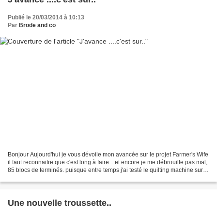
Publié le 20/03/2014 à 10:13
Par
Brode and co
Bonjour Aujourd'hui je vous dévoile mon avancée sur le projet Farmer's Wife
il faut reconnaitre que c'est long à faire... et encore je me débrouille pas mal,
85 blocs de terminés. puisque entre temps j'ai testé le quilting machine sur
un coussin et j'ai...
Une nouvelle troussette..