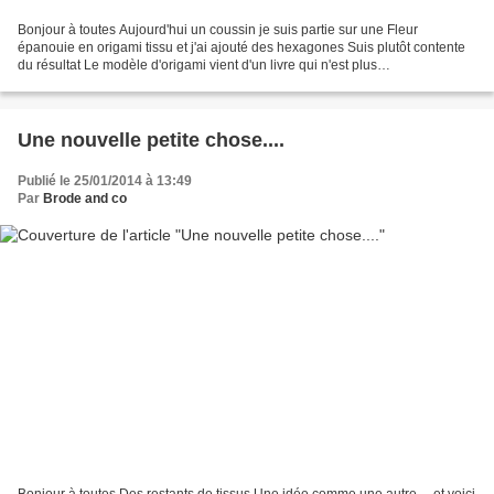
Bonjour à toutes Aujourd'hui un coussin je suis partie sur une Fleur
épanouie en origami tissu et j'ai ajouté des hexagones Suis plutôt contente
du résultat Le modèle d'origami vient d'un livre qui n'est plus
édité....dommage Les tissus sont des Moda...
Une nouvelle petite chose....
Publié le 25/01/2014 à 13:49
Par
Brode and co
Bonjour à toutes Des restants de tissus Une idée comme une autre.... et voici