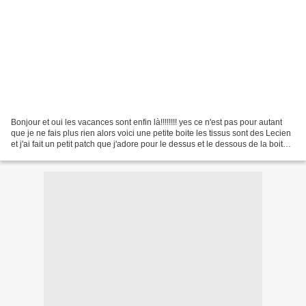
Bonjour et oui les vacances sont enfin là!!!!!!!! yes ce n'est pas pour autant
que je ne fais plus rien alors voici une petite boite les tissus sont des Lecien
et j'ai fait un petit patch que j'adore pour le dessus et le dessous de la boite
Voilà pour...