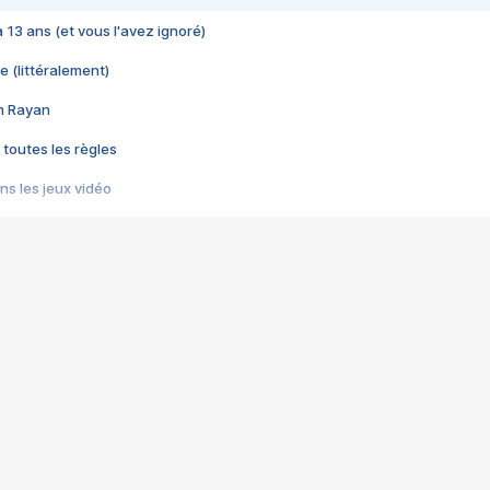
 a 13 ans (et vous l'avez ignoré)
e (littéralement)
im Rayan
 toutes les règles
s les jeux vidéo
us choquant de Rockstar ? - Le scandale BULLY
e plus moche de Steam
du RÊVE tourne au CAUCHEMAR
pendant 8 heures
it… à tort
umiliés par un jeu vidéo
ire - Final Fantasy 8