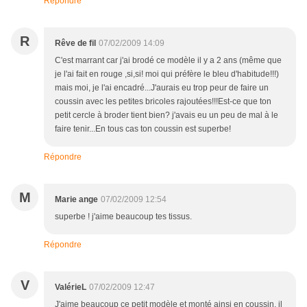
Répondre
R
Rêve de fil
07/02/2009 14:09
C'est marrant car j'ai brodé ce modèle il y a 2 ans (même que
je l'ai fait en rouge ,si,si! moi qui préfère le bleu d'habitude!!!)
mais moi, je l'ai encadré...J'aurais eu trop peur de faire un
coussin avec les petites bricoles rajoutées!!!Est-ce que ton
petit cercle à broder tient bien? j'avais eu un peu de mal à le
faire tenir...En tous cas ton coussin est superbe!
Répondre
M
Marie ange
07/02/2009 12:54
superbe ! j'aime beaucoup tes tissus.
Répondre
V
ValérieL
07/02/2009 12:47
J'aime beaucoup ce petit modèle et monté ainsi en coussin, il