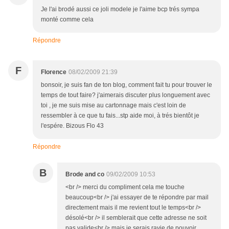
Je l'ai brodé aussi ce joli modele je l'aime bcp trés sympa
monté comme cela
Répondre
F
Florence
08/02/2009 21:39
bonsoir, je suis fan de ton blog, comment fait tu pour trouver le
temps de tout faire? j'aimerais discuter plus longuement avec
toi , je me suis mise au cartonnage mais c'est loin de
ressembler à ce que tu fais...stp aide moi, à trés bientôt je
l'espére. Bizous Flo 43
Répondre
B
Brode and co
09/02/2009 10:53
<br /> merci du compliment cela me touche
beaucoup<br /> j'ai essayer de te répondre par mail
directement mais il me revient tout le temps<br />
désolé<br /> il semblerait que cette adresse ne soit
pas valide<br /> mais je serais ravie de pouvoir