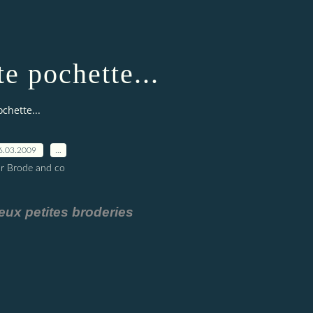
te pochette...
chette...
6.03.2009
…
r Brode and co
eux petites broderies