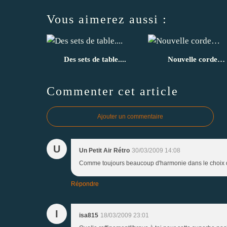
Vous aimerez aussi :
Des sets de table....
Nouvelle corde…
Commenter cet article
Ajouter un commentaire
U
Un Petit Air Rétro
30/03/2009 14:08
Comme toujours beaucoup d'harmonie dans le choix des 
Répondre
I
isa815
18/03/2009 23:01