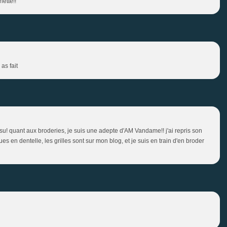
hette!!
as fait
issu! quant aux broderies, je suis une adepte d'AM Vandame!! j'ai repris son
es en dentelle, les grilles sont sur mon blog, et je suis en train d'en broder