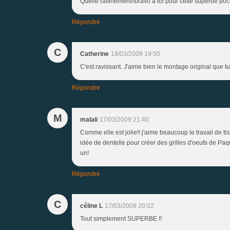
Quelle raffinement!!bravo à toi pour cette superbe poc
Répondre
C
Catherine
18/03/2009 19:50
C'est ravissant. J'aime bien le montage original que tu 
Répondre
M
malali
17/03/2009 21:40
Comme elle est jolie!! j'aime beaucoup le travail de t
idée de dentelle pour créer des grilles d'oeufs de Paqu
un!
Répondre
C
céline L
17/03/2009 20:02
Tout simplement SUPERBE !!